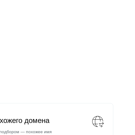
охожего домена
 подбором — похожее имя