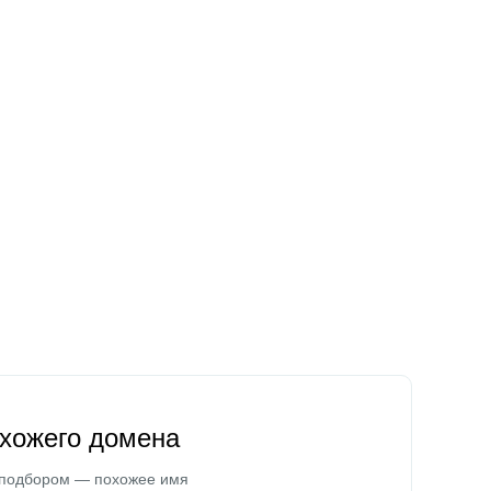
охожего домена
 подбором — похожее имя