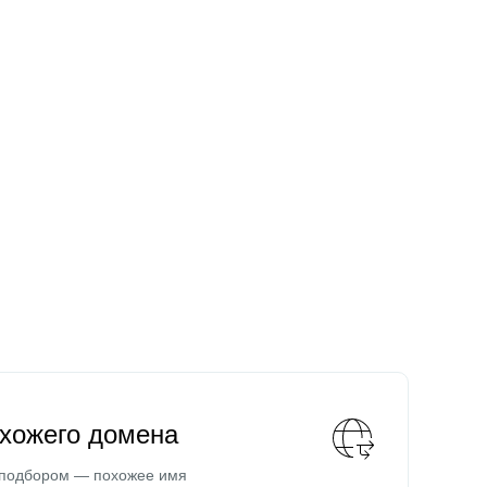
охожего домена
 подбором — похожее имя