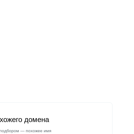
охожего домена
 подбором — похожее имя