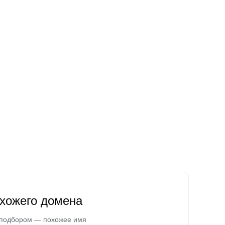
охожего домена
 подбором — похожее имя