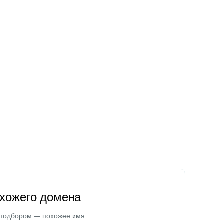
охожего домена
 подбором — похожее имя