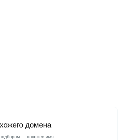
охожего домена
 подбором — похожее имя