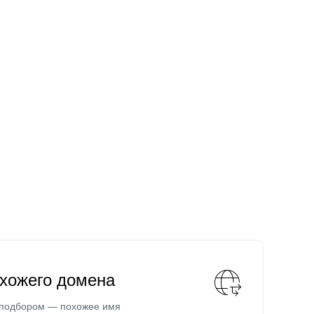
охожего домена
 подбором — похожее имя