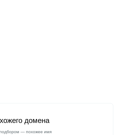
охожего домена
 подбором — похожее имя