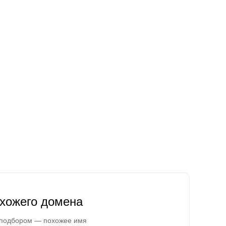
охожего домена
 подбором — похожее имя