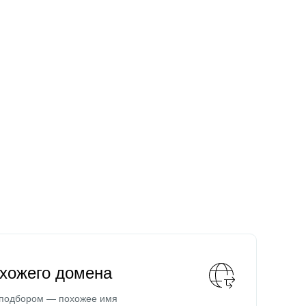
охожего домена
 подбором — похожее имя