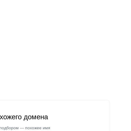
охожего домена
 подбором — похожее имя