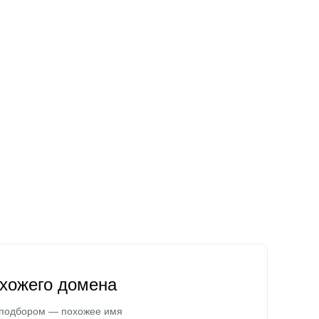
охожего домена
 подбором — похожее имя