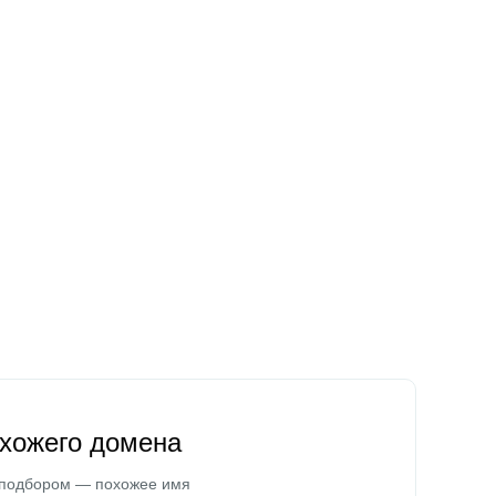
охожего домена
 подбором — похожее имя