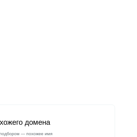
охожего домена
 подбором — похожее имя