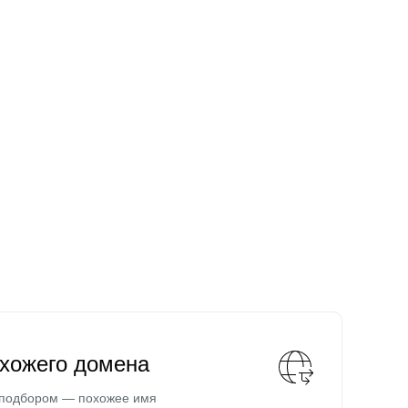
охожего домена
 подбором — похожее имя