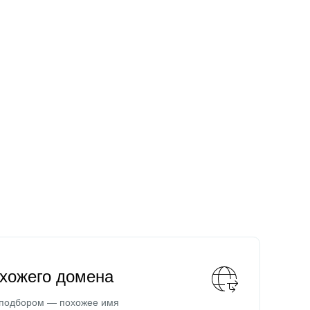
охожего домена
 подбором — похожее имя