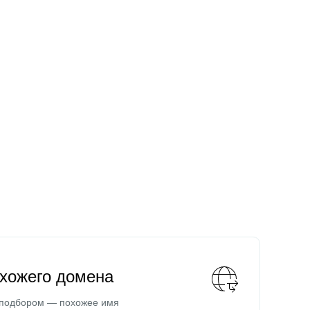
охожего домена
 подбором — похожее имя