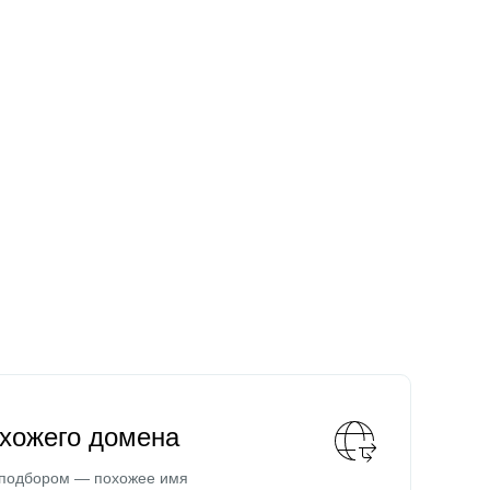
охожего домена
 подбором — похожее имя