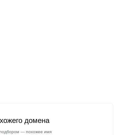
охожего домена
 подбором — похожее имя