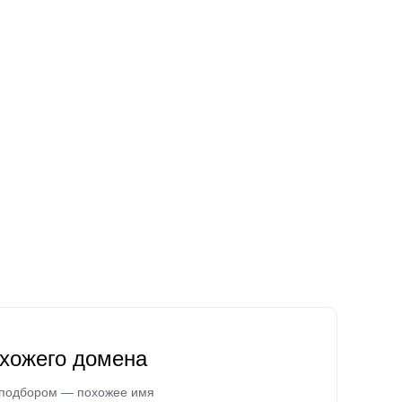
охожего домена
 подбором — похожее имя