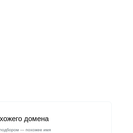
охожего домена
 подбором — похожее имя