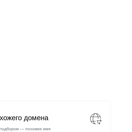
охожего домена
 подбором — похожее имя