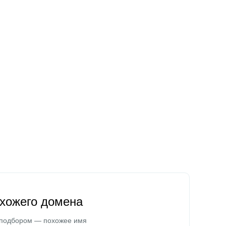
охожего домена
 подбором — похожее имя