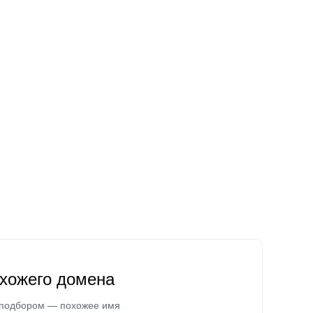
охожего домена
 подбором — похожее имя