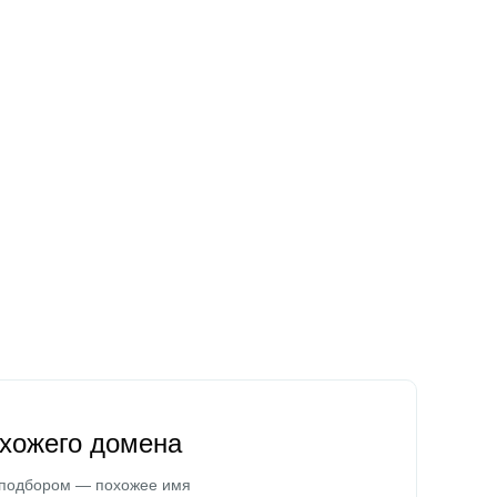
охожего домена
 подбором — похожее имя