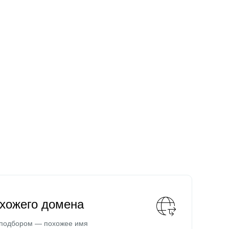
охожего домена
 подбором — похожее имя