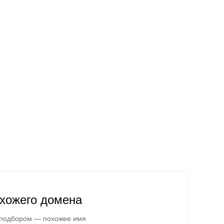
охожего домена
 подбором — похожее имя