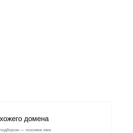
охожего домена
 подбором — похожее имя