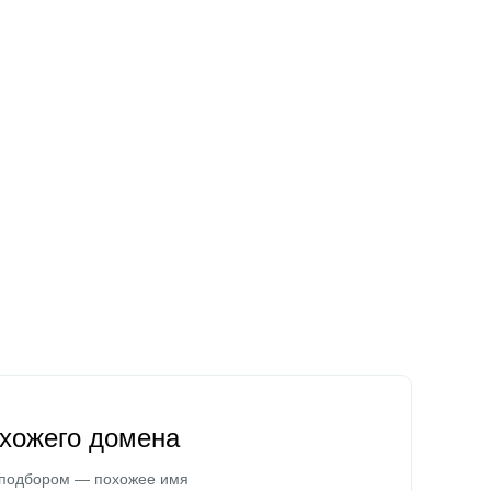
охожего домена
 подбором — похожее имя