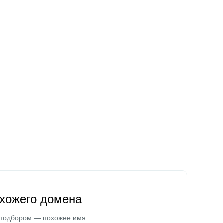
охожего домена
 подбором — похожее имя