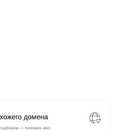
охожего домена
 подбором — похожее имя