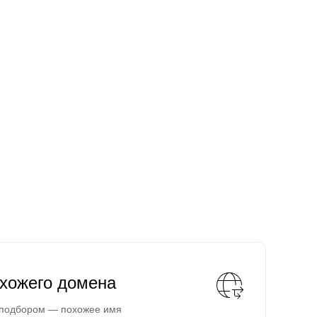
охожего домена
 подбором — похожее имя