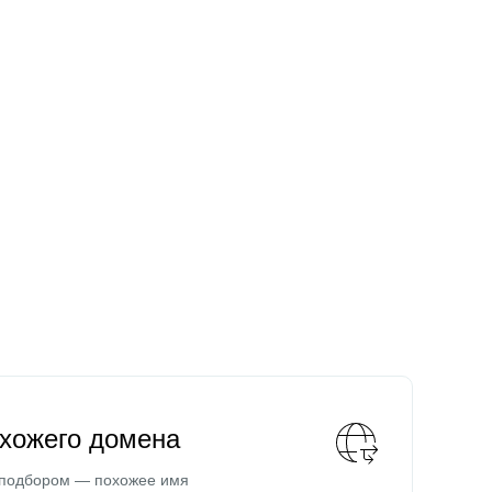
охожего домена
 подбором — похожее имя