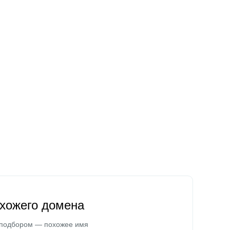
охожего домена
 подбором — похожее имя