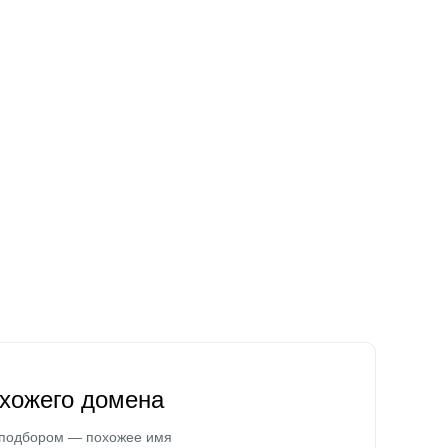
охожего домена
 подбором — похожее имя