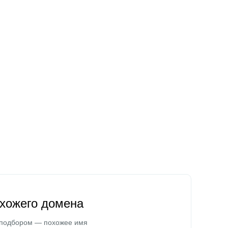
охожего домена
 подбором — похожее имя