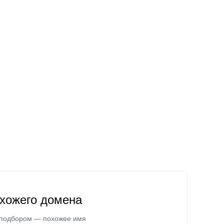
охожего домена
 подбором — похожее имя