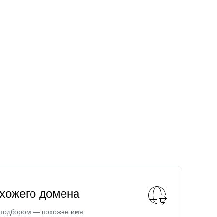
охожего домена
 подбором — похожее имя