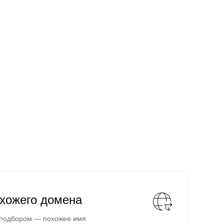
охожего домена
 подбором — похожее имя