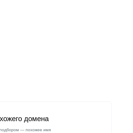
охожего домена
 подбором — похожее имя