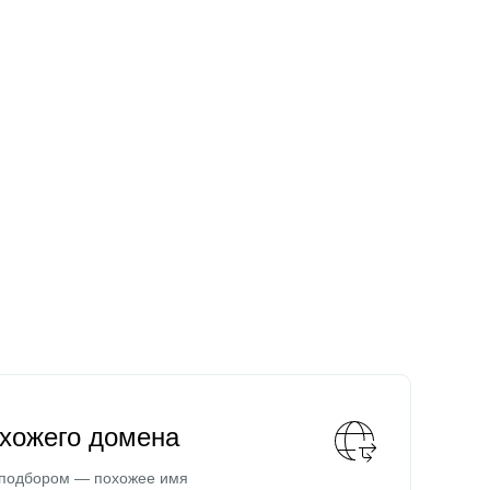
охожего домена
 подбором — похожее имя