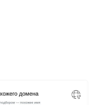
охожего домена
 подбором — похожее имя