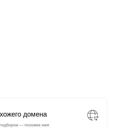
охожего домена
 подбором — похожее имя