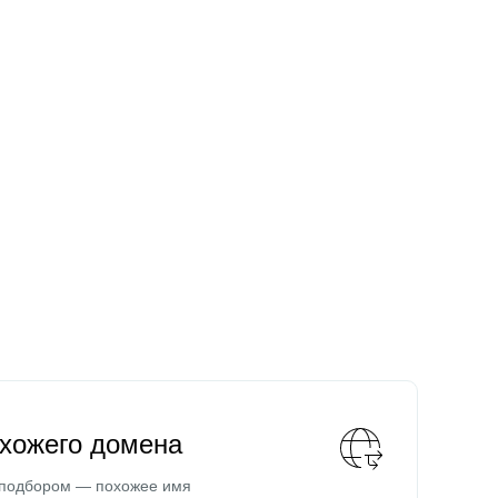
охожего домена
 подбором — похожее имя