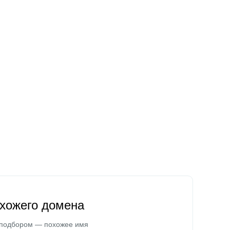
охожего домена
 подбором — похожее имя