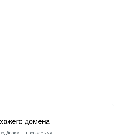
охожего домена
 подбором — похожее имя