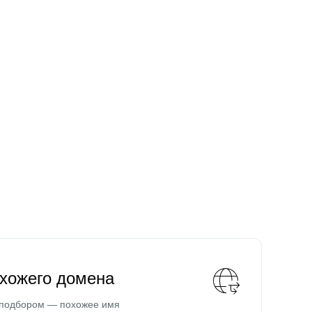
охожего домена
 подбором — похожее имя