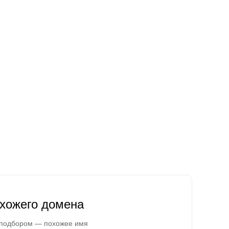
охожего домена
 подбором — похожее имя