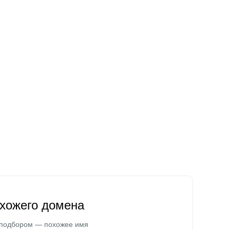
охожего домена
 подбором — похожее имя